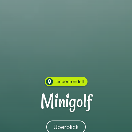
Lindenrondell
Minigolf
Überblick