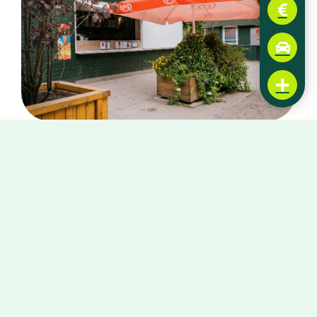
Zoo & Wald
Imbiss Kind & Kegel
Perfekt für hungrige Abenteurer
jeden Alters
Toben macht hungrig – beim
Imbiss Kind &
Kegel
findet ihr alles, was das
ausgepowerte Kinderherz begehrt. Es
erwarten euch warme Speisen für den