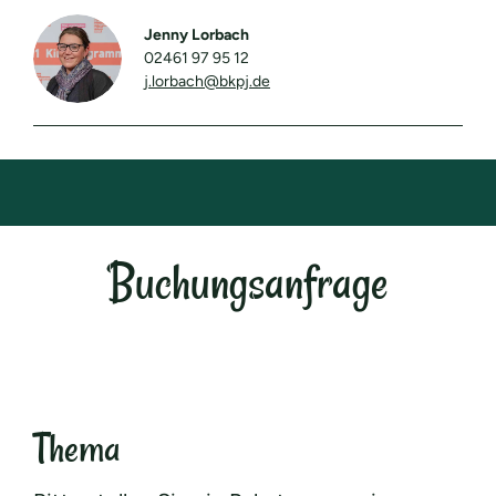
Jenny Lorbach
02461 97 95 12
j.lorbach@bkpj.de
Buchungsanfrage
Thema