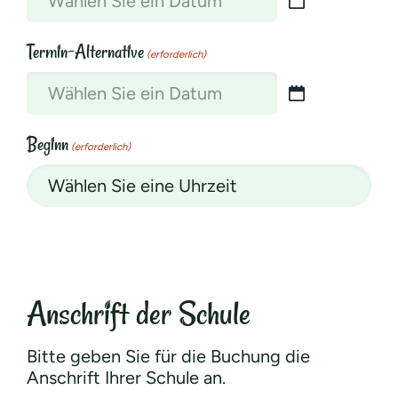
TT
Punkt
Termin-Alternative
MM
(erforderlich)
Punkt
JJJJ
TT
Punkt
Beginn
MM
(erforderlich)
Punkt
JJJJ
Anschrift der Schule
Bitte geben Sie für die Buchung die
Anschrift Ihrer Schule an.