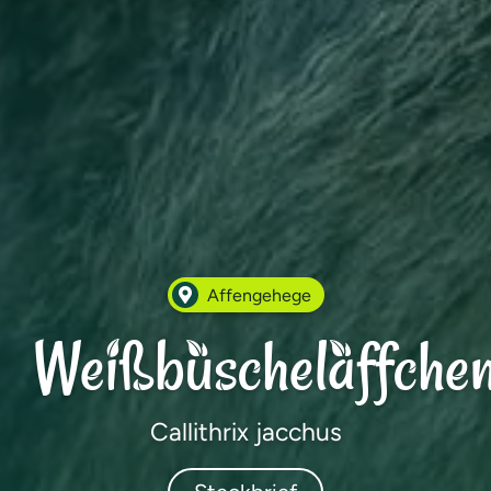
Affengehege
Weißbüscheläffche
Callithrix jacchus