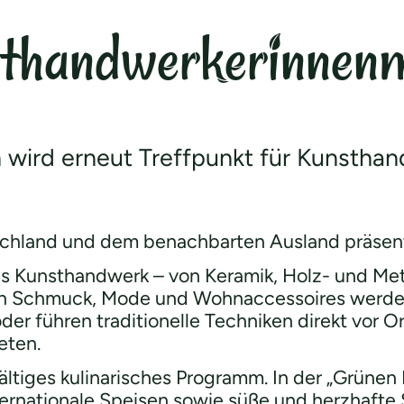
thandwerkerinnen
h wird erneut Treffpunkt für Kunstha
chland und dem benachbarten Ausland präsenti
les Kunsthandwerk – von Keramik, Holz- und Me
Auch Schmuck, Mode und Wohnaccessoires werde
oder führen traditionelle Techniken direkt vor
eten.
ältiges kulinarisches Programm. In der „Grüne
ernationale Speisen sowie süße und herzhafte S