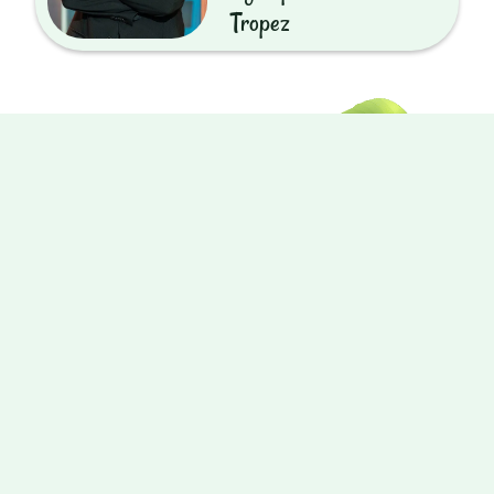
Tropez
Brückenkopf-Park