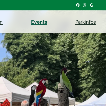
en
Events
Parkinfos