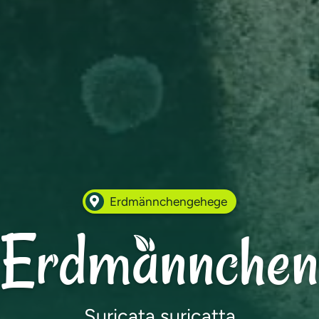
Erdmännchengehege
Erdmännchen
Suricata suricatta