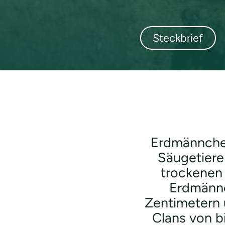
Steckbrief
Erdmännchen,
Säugetiere
trockenen
Erdmännc
Zentimetern 
Clans von b